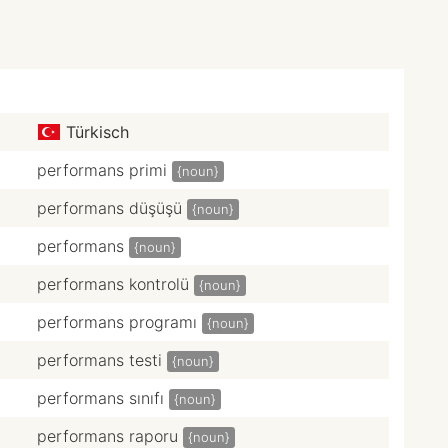
Türkisch
performans primi
{noun}
performans düşüşü
{noun}
performans
{noun}
performans kontrolü
{noun}
performans programı
{noun}
performans testi
{noun}
performans sınıfı
{noun}
performans raporu
{noun}