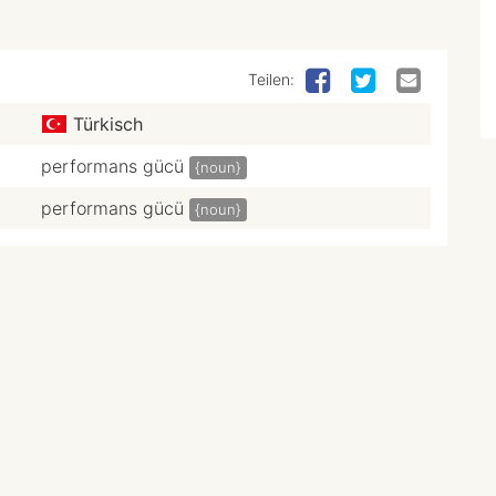
Teilen:
Türkisch
performans gücü
{noun}
performans gücü
{noun}