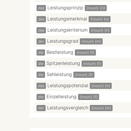
Leistungsprinzip
das
{noun}
{n}
Leistungsmerkmal
das
{noun}
{n}
Leistungskriterium
das
{noun}
{n}
Leistungsgrad
der
{noun}
{m}
Bestleistung
die
{noun}
{f}
Spitzenleistung
die
{noun}
{f}
Sehleistung
die
{noun}
{f}
Leistungspotenzial
das
{noun}
{n}
Einzelleistung
die
{noun}
{f}
Leistungsvergleich
der
{noun}
{m}