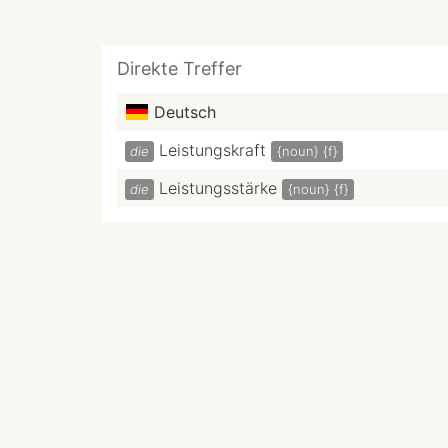
Direkte Treffer
Deutsch
Leistungskraft
die
{noun}
{f}
Leistungsstärke
die
{noun}
{f}