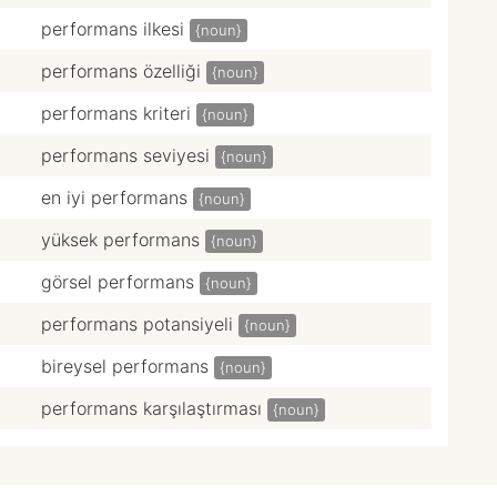
performans ilkesi
{noun}
performans özelliği
{noun}
performans kriteri
{noun}
performans seviyesi
{noun}
en iyi performans
{noun}
yüksek performans
{noun}
görsel performans
{noun}
performans potansiyeli
{noun}
bireysel performans
{noun}
performans karşılaştırması
{noun}