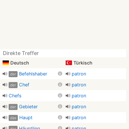
Direkte Treffer
Deutsch
Türkisch
Befehlshaber
patron
der
Chef
patron
der
Chefs
patron
Gebieter
patron
der
Haupt
patron
das
Häuptling
patron
der