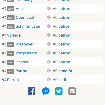
Herr
patron
der
Oberhaupt
patron
das
Schnittmuster
patron
das
Vorlage
patron
Vorsteher
patron
der
Vorgesetzte
patron
der
Inhaber
patron
der
Patron
armatör
der
Patron
herif