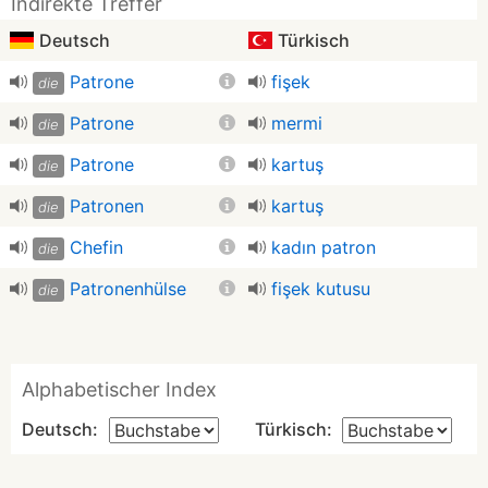
Indirekte Treffer
Deutsch
Türkisch
Patrone
fişek
die
Patrone
mermi
die
Patrone
kartuş
die
Patronen
kartuş
die
Chefin
kadın patron
die
Patronenhülse
fişek kutusu
die
Alphabetischer Index
Deutsch:
Türkisch: