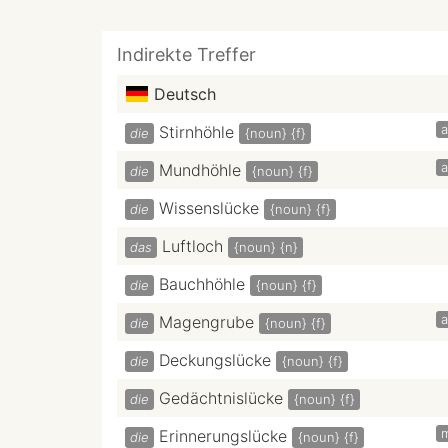
Indirekte Treffer
Deutsch
a
Stirnhöhle
die
{noun}
{f}
a
Mundhöhle
die
{noun}
{f}
Wissenslücke
die
{noun}
{f}
Luftloch
das
{noun}
{n}
Bauchhöhle
die
{noun}
{f}
a
Magengrube
die
{noun}
{f}
Deckungslücke
die
{noun}
{f}
Gedächtnislücke
die
{noun}
{f}
Erinnerungslücke
die
{noun}
{f}