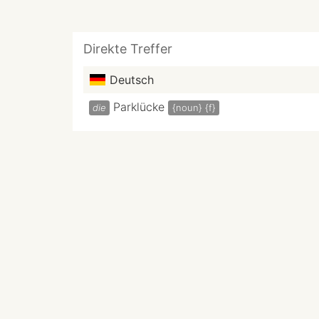
Direkte Treffer
Deutsch
Parklücke
die
{noun}
{f}