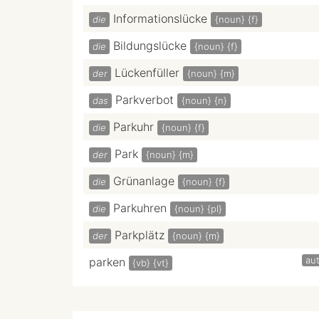
Informationslücke
die
{noun}
{f}
Bildungslücke
die
{noun}
{f}
Lückenfüller
der
{noun}
{m}
Parkverbot
das
{noun}
{n}
Parkuhr
die
{noun}
{f}
Park
der
{noun}
{m}
Grünanlage
die
{noun}
{f}
Parkuhren
die
{noun}
{pl}
Parkplätz
der
{noun}
{m}
au
parken
{vb}
{vt}