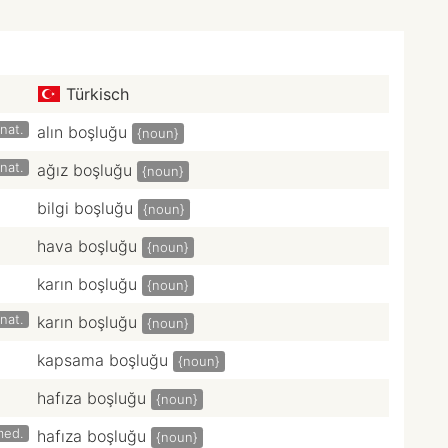
Türkisch
nat.
alın boşluğu
{noun}
nat.
ağız boşluğu
{noun}
bilgi boşluğu
{noun}
hava boşluğu
{noun}
karın boşluğu
{noun}
nat.
karın boşluğu
{noun}
kapsama boşluğu
{noun}
hafıza boşluğu
{noun}
med.
hafıza boşluğu
{noun}