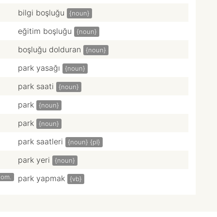
bilgi boşluğu
{noun}
eğitim boşluğu
{noun}
boşluğu dolduran
{noun}
park yasağı
{noun}
park saati
{noun}
park
{noun}
park
{noun}
park saatleri
{noun}
{pl}
park yeri
{noun}
tom.
park yapmak
{vb}