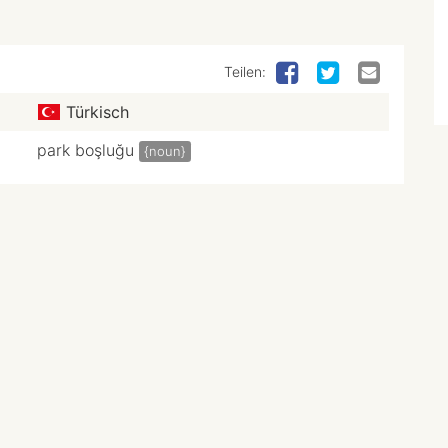
Teilen:
Türkisch
park boşluğu
{noun}