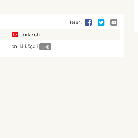
Teilen:
Türkisch
on iki köşeli
{adj}