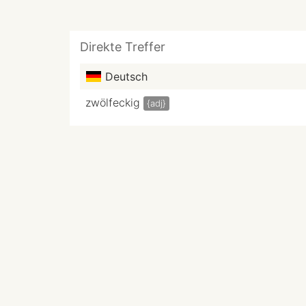
Direkte Treffer
Deutsch
zwölfeckig
{adj}