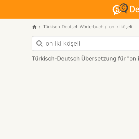
Türkisch-Deutsch Wörterbuch
on iki köşeli
Türkisch-
Deutsch
Übersetzung
Türkisch-Deutsch Übersetzung für "on ik
für
"on
iki
köşeli"