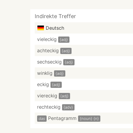
Indirekte Treffer
Deutsch
vieleckig
{adj}
achteckig
{adj}
sechseckig
{adj}
winklig
{adj}
eckig
{adj}
viereckig
{adj}
rechteckig
{adv}
Pentagramm
das
{noun}
{n}