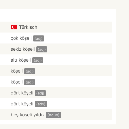
Türkisch
çok köşeli
{adj}
sekiz köşeli
{adj}
altı köşeli
{adj}
köşeli
{adj}
köşeli
{adj}
dört köşeli
{adj}
dört köşeli
{adv}
beş köşeli yıldız
{noun}