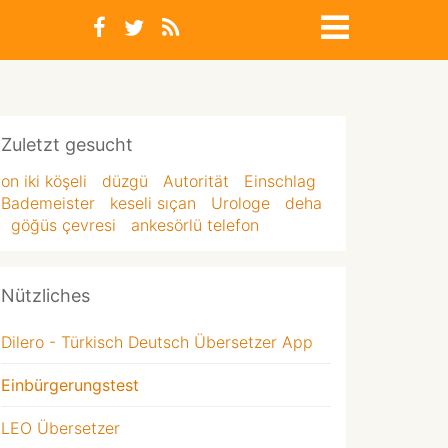
Zuletzt gesucht
on iki köşeli
düzgü
Autorität
Einschlag
Bademeister
keseli sıçan
Urologe
deha
göğüs çevresi
ankesörlü telefon
Nützliches
Dilero - Türkisch Deutsch Übersetzer App
Einbürgerungstest
LEO Übersetzer