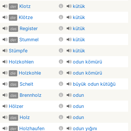
Klotz
kütük
der
Klötze
kütük
die
Register
kütük
das
Stummel
kütük
der
Stümpfe
kütük
Holzkohlen
odun kömürü
Holzkohle
odun kömürü
die
Scheit
büyük odun kütüğü
das
Brennholz
odun
das
Hölzer
odun
Holz
odun
das
Holzhaufen
odun yığını
der