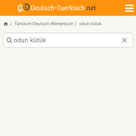
Türkisch-Deutsch Wörterbuch
odun kütük
Türkisch-
Deutsch
Übersetzung
für
"odun
kütük"