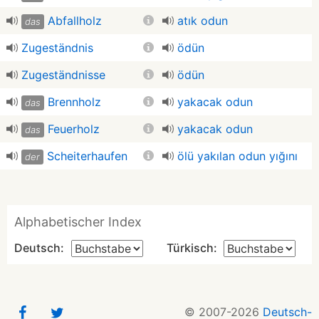
Abfallholz
atık odun
das
Zugeständnis
ödün
Zugeständnisse
ödün
Brennholz
yakacak odun
das
Feuerholz
yakacak odun
das
Scheiterhaufen
ölü yakılan odun yığını
der
Alphabetischer Index
Deutsch:
Türkisch:
© 2007-2026
Deutsch-