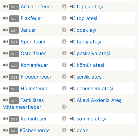
Artilleriefeuer
topçu ateşi
das
Flakfeuer
top ateşi
das
Januar
ocak ayı
der
Sperrfeuer
baraj ateşi
das
Osterfeuer
paskalya ateşi
das
Kohlenfeuer
kömür ateşi
das
Freudenfeuer
şenlik ateşi
das
Höllenfeuer
cehennem ateşi
das
Familiäres
Ailevi Akdeniz Ateşi
der
Mittelmeerfieber
Kaminfeuer
şömine ateşi
das
Küchenherde
ocak
die