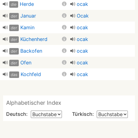
Herde
ocak
die
Januar
Ocak
der
Kamin
ocak
der
Küchenherd
ocak
der
Backofen
ocak
der
Ofen
ocak
der
Kochfeld
ocak
das
Alphabetischer Index
Deutsch:
Türkisch: