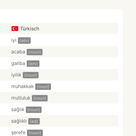
Türkisch
iyi
{adv}
acaba
{noun}
galiba
{adv}
iyilik
{noun}
muhakkak
{noun}
mutluluk
{noun}
sağlık
{noun}
sağlıklı
{adj}
şerefe
{noun}