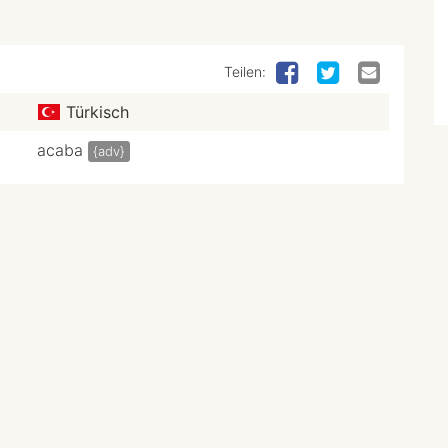
Teilen:
Türkisch
acaba
{adv}