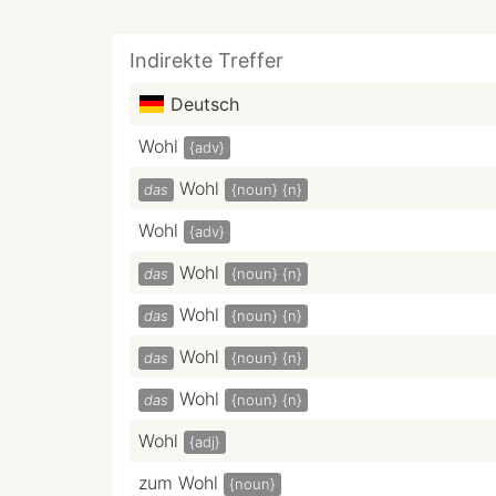
Indirekte Treffer
Deutsch
Wohl
{adv}
Wohl
das
{noun}
{n}
Wohl
{adv}
Wohl
das
{noun}
{n}
Wohl
das
{noun}
{n}
Wohl
das
{noun}
{n}
Wohl
das
{noun}
{n}
Wohl
{adj}
zum Wohl
{noun}