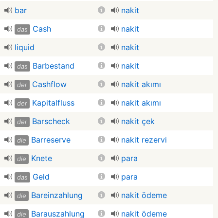
bar
nakit
Cash
nakit
das
liquid
nakit
Barbestand
nakit
das
Cashflow
nakit akımı
der
Kapitalfluss
nakit akımı
der
Barscheck
nakit çek
der
Barreserve
nakit rezervi
die
Knete
para
die
Geld
para
das
Bareinzahlung
nakit ödeme
die
Barauszahlung
nakit ödeme
die