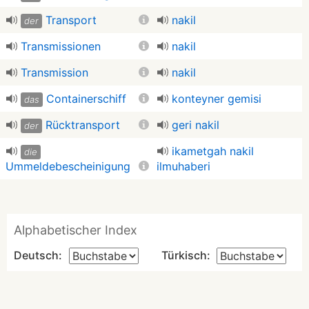
Transport
nakil
der
Transmissionen
nakil
Transmission
nakil
Containerschiff
konteyner gemisi
das
Rücktransport
geri nakil
der
ikametgah nakil
die
Ummeldebescheinigung
ilmuhaberi
Alphabetischer Index
Deutsch:
Türkisch: