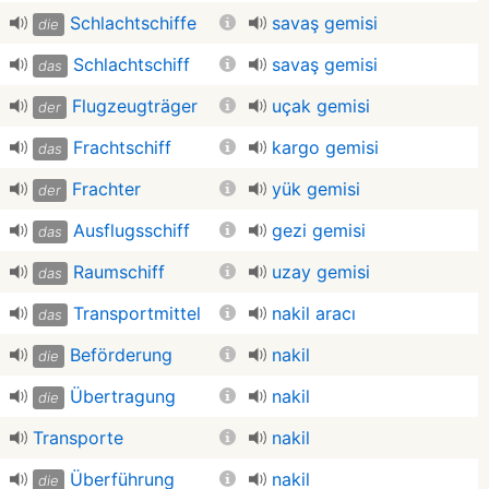
Schlachtschiffe
savaş gemisi
die
Schlachtschiff
savaş gemisi
das
Flugzeugträger
uçak gemisi
der
Frachtschiff
kargo gemisi
das
Frachter
yük gemisi
der
Ausflugsschiff
gezi gemisi
das
Raumschiff
uzay gemisi
das
Transportmittel
nakil aracı
das
Beförderung
nakil
die
Übertragung
nakil
die
Transporte
nakil
Überführung
nakil
die