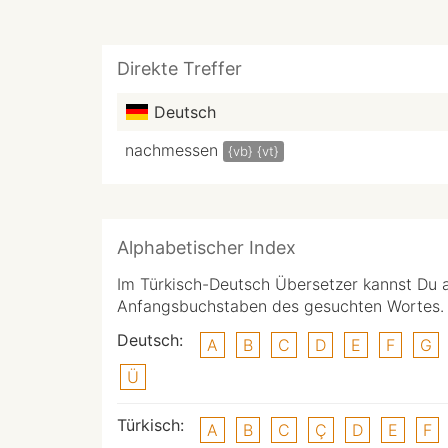
Direkte Treffer
Deutsch
nachmessen
{vb}
{vt}
Alphabetischer Index
Im Türkisch-Deutsch Übersetzer kannst Du 
Anfangsbuchstaben des gesuchten Wortes.
Deutsch:
A
B
C
D
E
F
G
Ü
Türkisch:
A
B
C
Ç
D
E
F