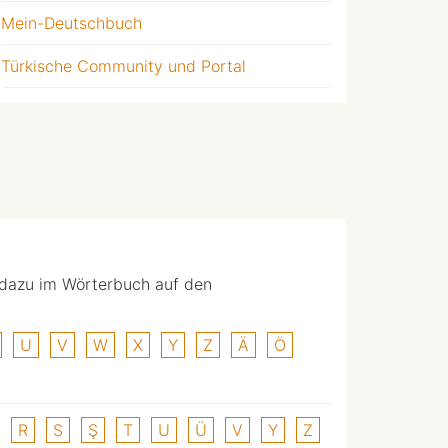
Mein-Deutschbuch
Türkische Community und Portal
 dazu im Wörterbuch auf den
U
V
W
X
Y
Z
Ä
Ö
R
S
Ş
T
U
Ü
V
Y
Z