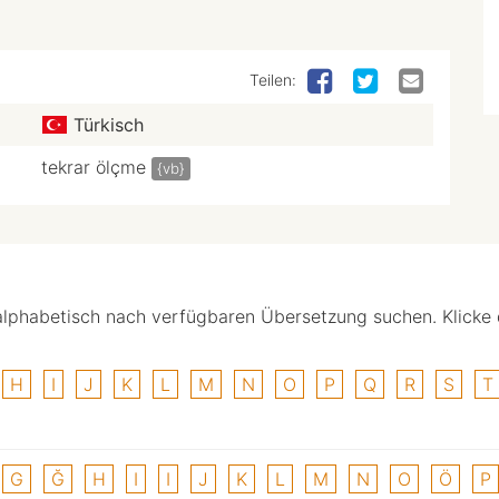
Teilen:
Türkisch
tekrar ölçme
{vb}
alphabetisch nach verfügbaren Übersetzung suchen. Klicke
H
I
J
K
L
M
N
O
P
Q
R
S
T
G
Ğ
H
I
I
J
K
L
M
N
O
Ö
P