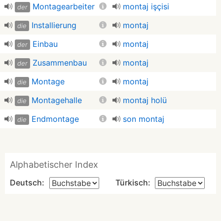
Montagearbeiter
montaj işçisi
der
Installierung
montaj
die
Einbau
montaj
der
Zusammenbau
montaj
der
Montage
montaj
die
Montagehalle
montaj holü
die
Endmontage
son montaj
die
Alphabetischer Index
Deutsch:
Türkisch: