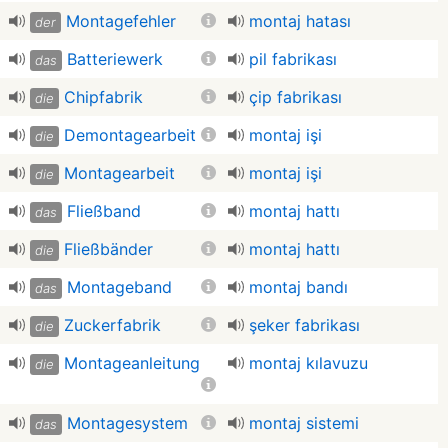
Montagefehler
montaj hatası
der
Batteriewerk
pil fabrikası
das
Chipfabrik
çip fabrikası
die
Demontagearbeit
montaj işi
die
Montagearbeit
montaj işi
die
Fließband
montaj hattı
das
Fließbänder
montaj hattı
die
Montageband
montaj bandı
das
Zuckerfabrik
şeker fabrikası
die
Montageanleitung
montaj kılavuzu
die
Montagesystem
montaj sistemi
das