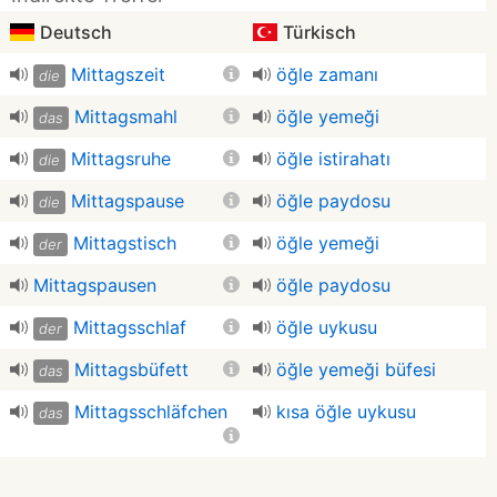
Deutsch
Türkisch
Mittagszeit
öğle zamanı
die
Mittagsmahl
öğle yemeği
das
Mittagsruhe
öğle istirahatı
die
Mittagspause
öğle paydosu
die
Mittagstisch
öğle yemeği
der
Mittagspausen
öğle paydosu
Mittagsschlaf
öğle uykusu
der
Mittagsbüfett
öğle yemeği büfesi
das
Mittagsschläfchen
kısa öğle uykusu
das