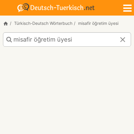
Türkisch-Deutsch Wörterbuch
misafir öğretim üyesi
Türkisch-
Deutsch
Übersetzung
für
"misafir
öğretim
üyesi"