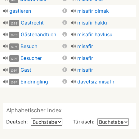
gastieren
misafir olmak
Gastrecht
misafir hakkı
das
Gästehandtuch
misafir havlusu
das
Besuch
misafir
der
Besucher
misafir
der
Gast
misafir
der
Eindringling
davetsiz misafir
der
Alphabetischer Index
Deutsch:
Türkisch: