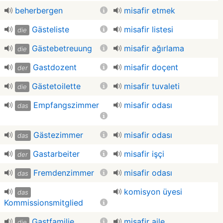
beherbergen
misafir etmek
Gästeliste
misafir listesi
die
Gästebetreuung
misafir ağırlama
die
Gastdozent
misafir doçent
der
Gästetoilette
misafir tuvaleti
die
Empfangszimmer
misafir odası
das
Gästezimmer
misafir odası
das
Gastarbeiter
misafir işçi
der
Fremdenzimmer
misafir odası
das
komisyon üyesi
das
Kommissionsmitglied
Gastfamilie
misafir aile
die