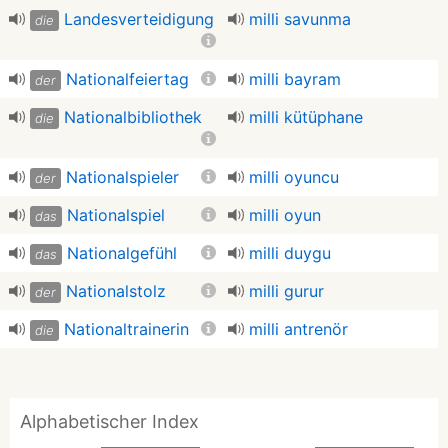
Landesverteidigung
milli savunma
die
Nationalfeiertag
milli bayram
der
Nationalbibliothek
milli kütüphane
die
Nationalspieler
milli oyuncu
der
Nationalspiel
milli oyun
das
Nationalgefühl
milli duygu
das
Nationalstolz
milli gurur
der
Nationaltrainerin
milli antrenör
die
Alphabetischer Index