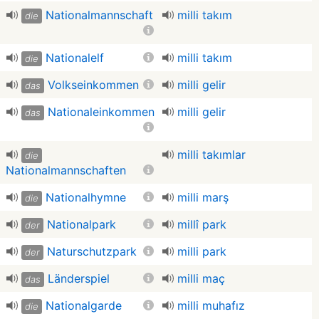
Nationalmannschaft
milli takım
die
Nationalelf
milli takım
die
Volkseinkommen
milli gelir
das
Nationaleinkommen
milli gelir
das
milli takımlar
die
Nationalmannschaften
Nationalhymne
milli marş
die
Nationalpark
millî park
der
Naturschutzpark
milli park
der
Länderspiel
milli maç
das
Nationalgarde
milli muhafız
die