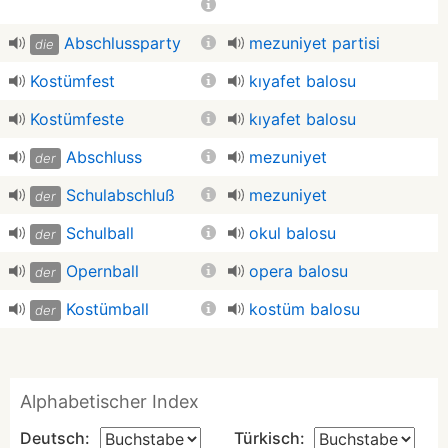
Abschlussparty
mezuniyet partisi
die
Kostümfest
kıyafet balosu
Kostümfeste
kıyafet balosu
Abschluss
mezuniyet
der
Schulabschluß
mezuniyet
der
Schulball
okul balosu
der
Opernball
opera balosu
der
Kostümball
kostüm balosu
der
Alphabetischer Index
Deutsch:
Türkisch: