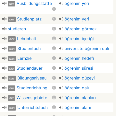
Ausbildungsstätte
öğrenim yeri
die
Studienplatz
öğrenim yeri
der
studieren
öğrenim görmek
Lehrinhalt
öğrenim içeriği
der
Studienfach
üniversite öğrenim dalı
das
Lernziel
öğrenim hedefi
das
Studiendauer
öğrenim süresi
die
Bildungsniveau
öğrenim düzeyi
das
Studienrichtung
öğrenim dalı
die
Wissensgebiete
öğrenim alanları
die
Unterrichtsfach
öğrenim alanı
das