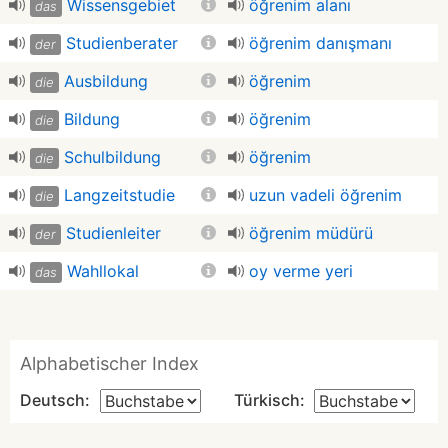
Wissensgebiet
öğrenim alanı
das
Studienberater
öğrenim danışmanı
der
Ausbildung
öğrenim
die
Bildung
öğrenim
die
Schulbildung
öğrenim
die
Langzeitstudie
uzun vadeli öğrenim
die
Studienleiter
öğrenim müdürü
der
Wahllokal
oy verme yeri
das
Alphabetischer Index
Deutsch:
Türkisch: