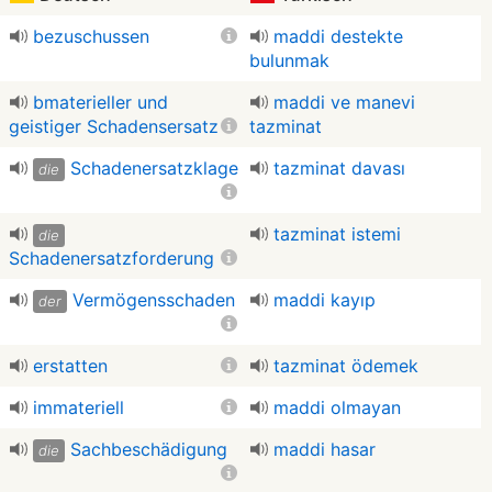
bezuschussen
maddi destekte
bulunmak
bmaterieller und
maddi ve manevi
geistiger Schadensersatz
tazminat
Schadenersatzklage
tazminat davası
die
tazminat istemi
die
Schadenersatzforderung
Vermögensschaden
maddi kayıp
der
erstatten
tazminat ödemek
immateriell
maddi olmayan
Sachbeschädigung
maddi hasar
die