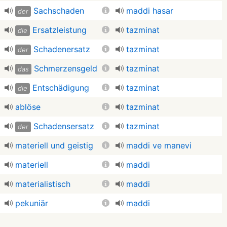
Sachschaden
maddi hasar
der
Ersatzleistung
tazminat
die
Schadenersatz
tazminat
der
Schmerzensgeld
tazminat
das
Entschädigung
tazminat
die
ablöse
tazminat
Schadensersatz
tazminat
der
materiell und geistig
maddi ve manevi
materiell
maddi
materialistisch
maddi
pekuniär
maddi