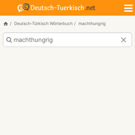
Deutsch-Türkisch Wörterbuch
machthungrig
Deutsch-
Türkisch
Übersetzung
für
"machthungrig"