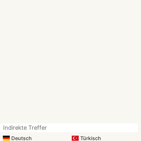
Indirekte Treffer
Deutsch
Türkisch