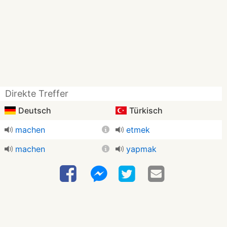
Direkte Treffer
Deutsch
Türkisch
machen
etmek
machen
yapmak