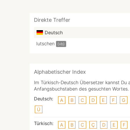
Direkte Treffer
Deutsch
lutschen
{vb}
Alphabetischer Index
Im Türkisch-Deutsch Übersetzer kannst Du 
Anfangsbuchstaben des gesuchten Wortes.
Deutsch:
A
B
C
D
E
F
G
Ü
Türkisch:
A
B
C
Ç
D
E
F