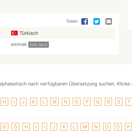
Teilen:
Türkisch
emmek
{vb}
{acc}
alphabetisch nach verfügbaren Übersetzung suchen. Klicke
H
I
J
K
L
M
N
O
P
Q
R
S
T
G
Ğ
H
I
I
J
K
L
M
N
O
Ö
P