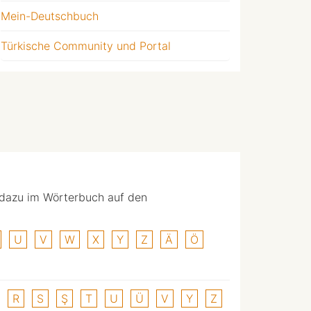
Mein-Deutschbuch
Türkische Community und Portal
 dazu im Wörterbuch auf den
U
V
W
X
Y
Z
Ä
Ö
R
S
Ş
T
U
Ü
V
Y
Z