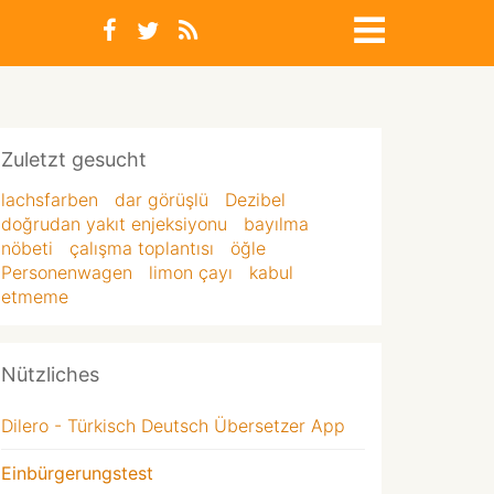
Zuletzt gesucht
lachsfarben
dar görüşlü
Dezibel
doğrudan yakıt enjeksiyonu
bayılma
nöbeti
çalışma toplantısı
öğle
Personenwagen
limon çayı
kabul
etmeme
Nützliches
Dilero - Türkisch Deutsch Übersetzer App
Einbürgerungstest