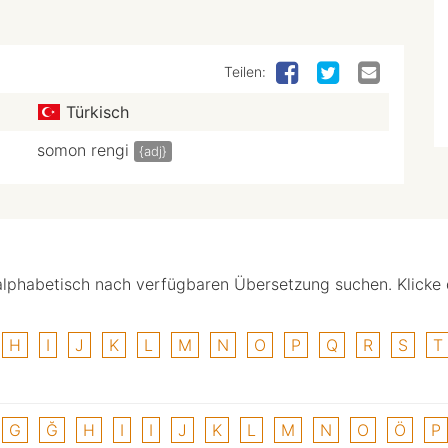
Teilen:
Türkisch
somon rengi
{adj}
alphabetisch nach verfügbaren Übersetzung suchen. Klicke
H
I
J
K
L
M
N
O
P
Q
R
S
T
G
Ğ
H
I
I
J
K
L
M
N
O
Ö
P