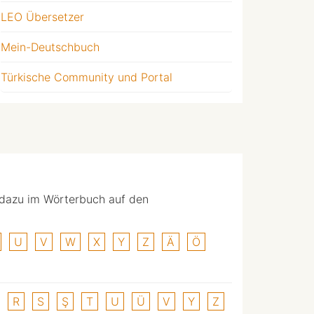
LEO Übersetzer
Mein-Deutschbuch
Türkische Community und Portal
 dazu im Wörterbuch auf den
U
V
W
X
Y
Z
Ä
Ö
R
S
Ş
T
U
Ü
V
Y
Z