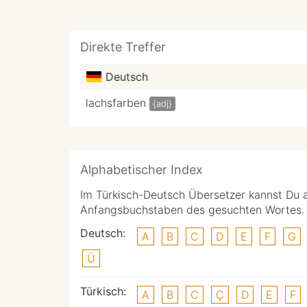
Direkte Treffer
Deutsch
lachsfarben
{adj}
Alphabetischer Index
Im Türkisch-Deutsch Übersetzer kannst Du 
Anfangsbuchstaben des gesuchten Wortes.
Deutsch:
A
B
C
D
E
F
G
Ü
Türkisch:
A
B
C
Ç
D
E
F