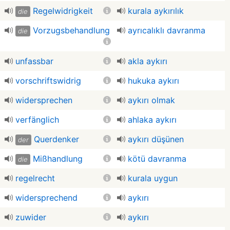
Regelwidrigkeit
kurala aykırılık
die
Vorzugsbehandlung
ayrıcalıklı davranma
die
unfassbar
akla aykırı
vorschriftswidrig
hukuka aykırı
widersprechen
aykırı olmak
verfänglich
ahlaka aykırı
Querdenker
aykırı düşünen
der
Mißhandlung
kötü davranma
die
regelrecht
kurala uygun
widersprechend
aykırı
zuwider
aykırı