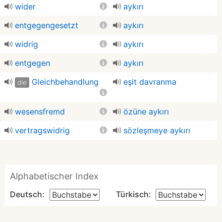
wider
aykırı
entgegengesetzt
aykırı
widrig
aykırı
entgegen
aykırı
Gleichbehandlung
eşit davranma
die
wesensfremd
özüne aykırı
vertragswidrig
sözleşmeye aykırı
Alphabetischer Index
Deutsch:
Türkisch: