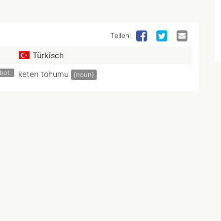
Teilen:
Türkisch
bot.
keten tohumu
{noun}