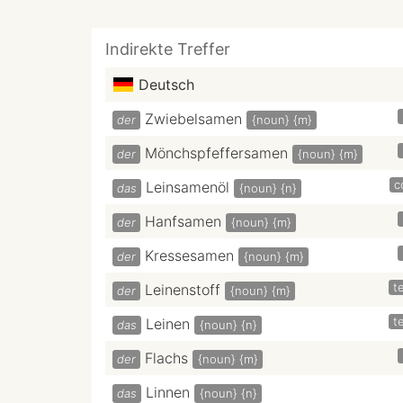
Indirekte Treffer
Deutsch
Zwiebelsamen
der
{noun}
{m}
Mönchspfeffersamen
der
{noun}
{m}
c
Leinsamenöl
das
{noun}
{n}
Hanfsamen
der
{noun}
{m}
Kressesamen
der
{noun}
{m}
te
Leinenstoff
der
{noun}
{m}
te
Leinen
das
{noun}
{n}
Flachs
der
{noun}
{m}
Linnen
das
{noun}
{n}