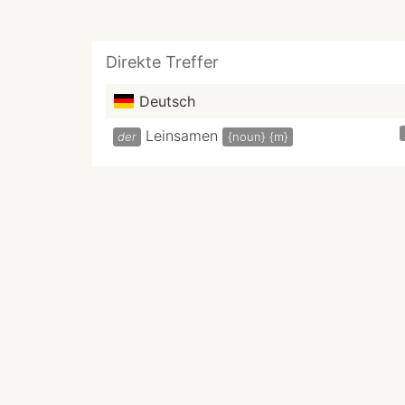
Direkte Treffer
Deutsch
Leinsamen
der
{noun}
{m}