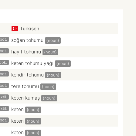
Türkisch
bot.
soğan tohumu
{noun}
bot.
hayıt tohumu
{noun}
ook.
keten tohumu yağı
{noun}
bot.
kendir tohumu
{noun}
bot.
tere tohumu
{noun}
xtil.
keten kumaş
{noun}
xtil.
keten
{noun}
bot.
keten
{noun}
keten
{noun}