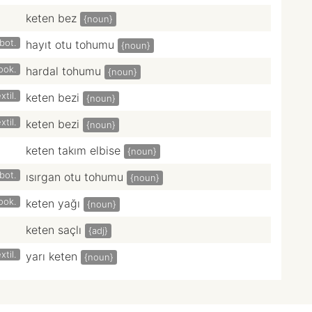
keten bez
{noun}
bot.
hayıt otu tohumu
{noun}
ook.
hardal tohumu
{noun}
xtil.
keten bezi
{noun}
xtil.
keten bezi
{noun}
keten takım elbise
{noun}
bot.
ısırgan otu tohumu
{noun}
ook.
keten yağı
{noun}
keten saçlı
{adj}
xtil.
yarı keten
{noun}