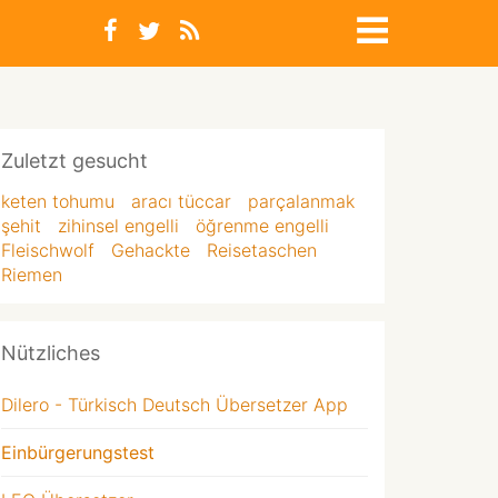
Zuletzt gesucht
keten tohumu
aracı tüccar
parçalanmak
şehit
zihinsel engelli
öğrenme engelli
Fleischwolf
Gehackte
Reisetaschen
Riemen
Nützliches
Dilero - Türkisch Deutsch Übersetzer App
Einbürgerungstest