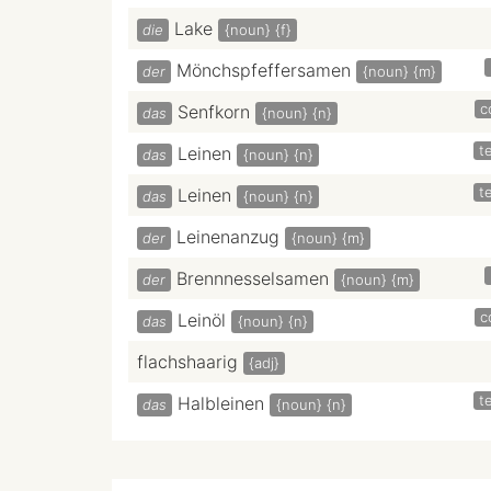
Lake
die
{noun}
{f}
Mönchspfeffersamen
der
{noun}
{m}
c
Senfkorn
das
{noun}
{n}
te
Leinen
das
{noun}
{n}
te
Leinen
das
{noun}
{n}
Leinenanzug
der
{noun}
{m}
Brennnesselsamen
der
{noun}
{m}
c
Leinöl
das
{noun}
{n}
flachshaarig
{adj}
te
Halbleinen
das
{noun}
{n}