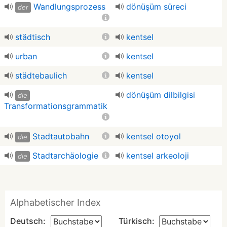
Wandlungsprozess
dönüşüm süreci
der
städtisch
kentsel
urban
kentsel
städtebaulich
kentsel
dönüşüm dilbilgisi
die
Transformationsgrammatik
Stadtautobahn
kentsel otoyol
die
Stadtarchäologie
kentsel arkeoloji
die
Alphabetischer Index
Deutsch:
Türkisch: