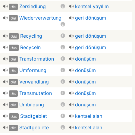
Zersiedlung
kentsel yayılım
die
Wiederverwertung
geri dönüşüm
die
Recycling
geri dönüşüm
das
Recyceln
geri dönüşüm
das
Transformation
dönüşüm
die
Umformung
dönüşüm
die
Verwandlung
dönüşüm
die
Transmutation
dönüşüm
die
Umbildung
dönüşüm
die
Stadtgebiet
kentsel alan
das
Stadtgebiete
kentsel alan
die