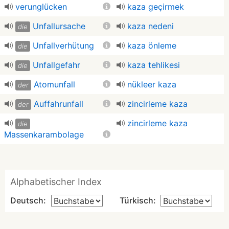
verunglücken
kaza geçirmek
Unfallursache
kaza nedeni
die
Unfallverhütung
kaza önleme
die
Unfallgefahr
kaza tehlikesi
die
Atomunfall
nükleer kaza
der
Auffahrunfall
zincirleme kaza
der
zincirleme kaza
die
Massenkarambolage
Alphabetischer Index
Deutsch:
Türkisch: