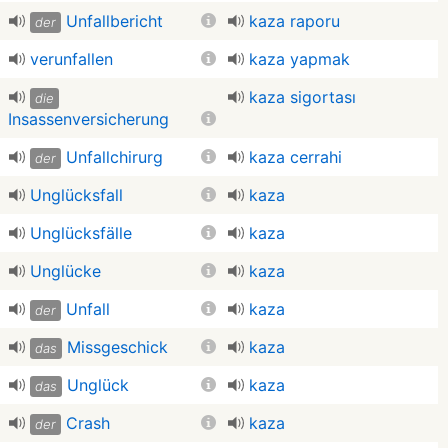
Unfallbericht
kaza raporu
der
verunfallen
kaza yapmak
kaza sigortası
die
Insassenversicherung
Unfallchirurg
kaza cerrahi
der
Unglücksfall
kaza
Unglücksfälle
kaza
Unglücke
kaza
Unfall
kaza
der
Missgeschick
kaza
das
Unglück
kaza
das
Crash
kaza
der