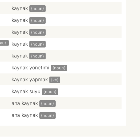
kaynak
{noun}
kaynak
{noun}
kaynak
{noun}
aut.
kaynak
{noun}
kaynak
{noun}
kaynak yönetimi
{noun}
kaynak yapmak
{vb}
kaynak suyu
{noun}
ana kaynak
{noun}
ana kaynak
{noun}