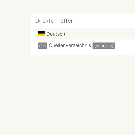
Direkte Treffer
Deutsch
Quellenverzeichnis
das
{noun}
{n}