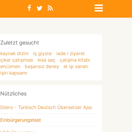
Zuletzt gesucht
kaynak dizini
iş giysisi
iade i ziyaret
çıkar çatışması
kısa saç
çalışma kitabı
encümen
başarısız deney
el işi sanatı
işin kapsamı
Nützliches
Dilero - Türkisch Deutsch Übersetzer App
Einbürgerungstest