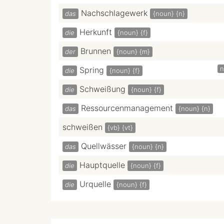
Nachschlagewerk
das
{noun}
{n}
Herkunft
die
{noun}
{f}
Brunnen
der
{noun}
{m}
n
Spring
die
{noun}
{f}
Schweißung
die
{noun}
{f}
Ressourcenmanagement
das
{noun}
{n}
schweißen
{vb}
{vt}
Quellwässer
das
{noun}
{n}
Hauptquelle
die
{noun}
{f}
Urquelle
die
{noun}
{f}