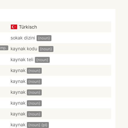
Türkisch
sokak dizini
{noun}
omp.
kaynak kodu
{noun}
kaynak teli
{noun}
kaynak
{noun}
kaynak
{noun}
kaynak
{noun}
kaynak
{noun}
kaynak
{noun}
kaynak
{noun}
{pl}