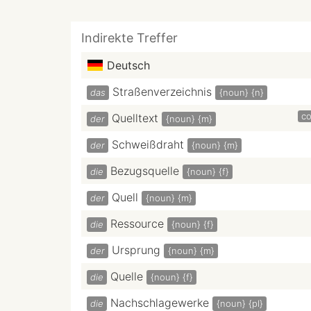
Indirekte Treffer
Deutsch
Straßenverzeichnis
das
{noun}
{n}
c
Quelltext
der
{noun}
{m}
Schweißdraht
der
{noun}
{m}
Bezugsquelle
die
{noun}
{f}
Quell
der
{noun}
{m}
Ressource
die
{noun}
{f}
Ursprung
der
{noun}
{m}
Quelle
die
{noun}
{f}
Nachschlagewerke
die
{noun}
{pl}