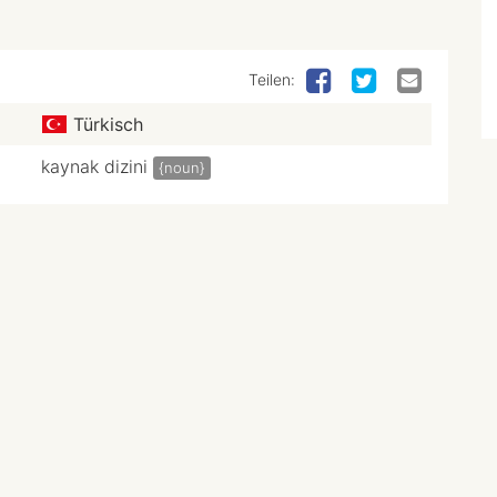
Teilen:
Türkisch
kaynak dizini
{noun}