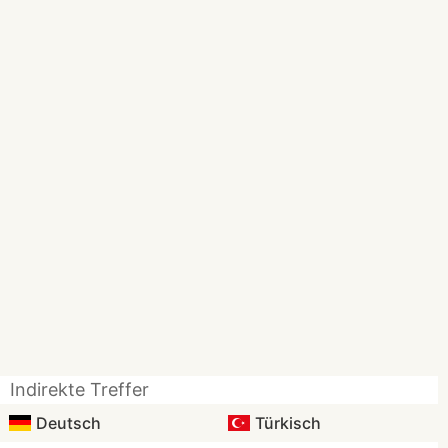
Indirekte Treffer
Deutsch
Türkisch