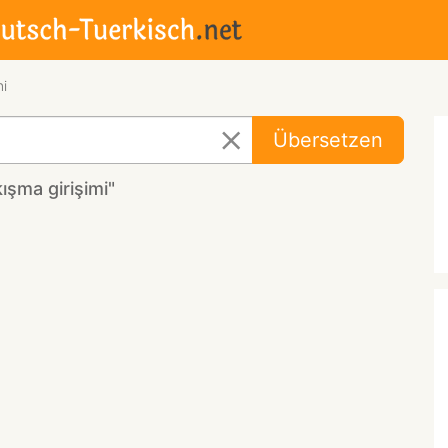
mi
Übersetzen
şma girişimi"