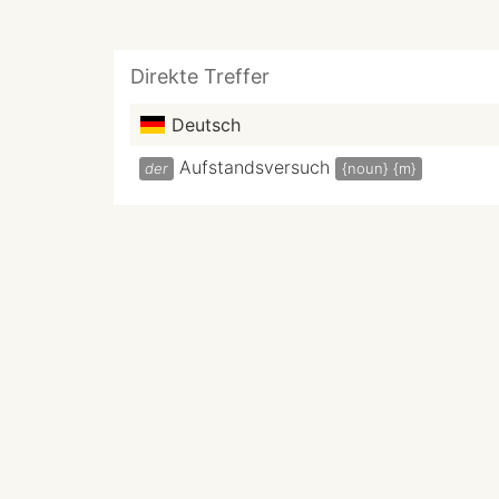
Direkte Treffer
Deutsch
Aufstandsversuch
der
{noun}
{m}