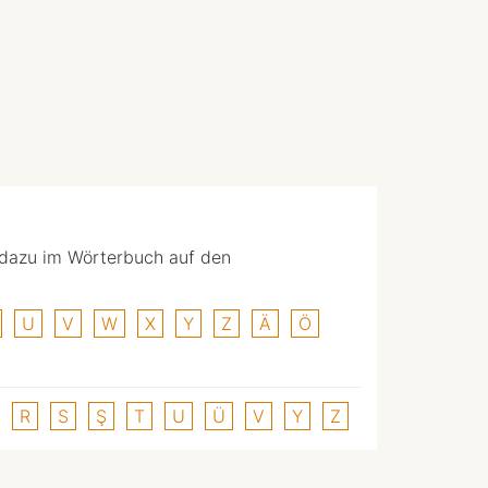
 dazu im Wörterbuch auf den
U
V
W
X
Y
Z
Ä
Ö
R
S
Ş
T
U
Ü
V
Y
Z