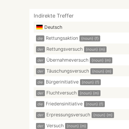
Indirekte Treffer
Deutsch
Rettungsaktion
die
{noun}
{f}
Rettungsversuch
der
{noun}
{m}
Übernahmeversuch
der
{noun}
{m}
Täuschungsversuch
der
{noun}
{m}
Bürgerinitiative
die
{noun}
{f}
Fluchtversuch
der
{noun}
{m}
Friedensinitiative
die
{noun}
{f}
Erpressungsversuch
der
{noun}
{m}
Versuch
der
{noun}
{m}