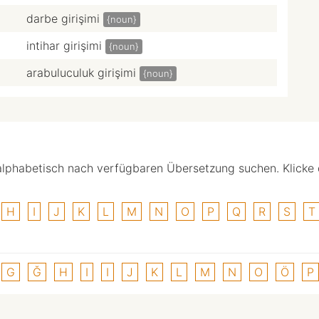
darbe girişimi
{noun}
intihar girişimi
{noun}
arabuluculuk girişimi
{noun}
alphabetisch nach verfügbaren Übersetzung suchen. Klicke
H
I
J
K
L
M
N
O
P
Q
R
S
T
G
Ğ
H
I
I
J
K
L
M
N
O
Ö
P