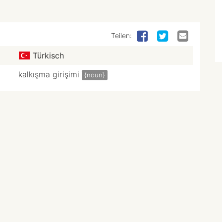
Teilen:
Türkisch
kalkışma girişimi
{noun}