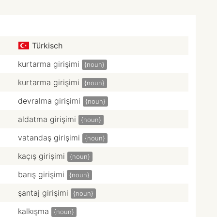
Türkisch
kurtarma girişimi
{noun}
kurtarma girişimi
{noun}
devralma girişimi
{noun}
aldatma girişimi
{noun}
vatandaş girişimi
{noun}
kaçış girişimi
{noun}
barış girişimi
{noun}
şantaj girişimi
{noun}
kalkışma
{noun}