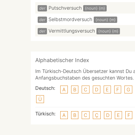
Putschversuch
der
{noun}
{m}
Selbstmordversuch
der
{noun}
{m}
Vermittlungsversuch
der
{noun}
{m}
Alphabetischer Index
Im Türkisch-Deutsch Übersetzer kannst Du 
Anfangsbuchstaben des gesuchten Wortes.
Deutsch:
A
B
C
D
E
F
G
Ü
Türkisch:
A
B
C
Ç
D
E
F