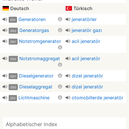
Deutsch
Türkisch
Generatoren
jeneratörler
die
Generatorgas
jeneratör gazı
das
Notstromgenerator
acil jeneratör
der
Notstromaggregat
acil jeneratör
das
Dieselgenerator
dizel jeneratör
der
Dieselaggregat
dizel jeneratör
das
Lichtmaschine
otomobillerde jeneratör
die
Alphabetischer Index