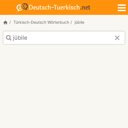
Türkisch-Deutsch Wörterbuch
jübile
Türkisch-
Deutsch
Übersetzung
für
"jübile"