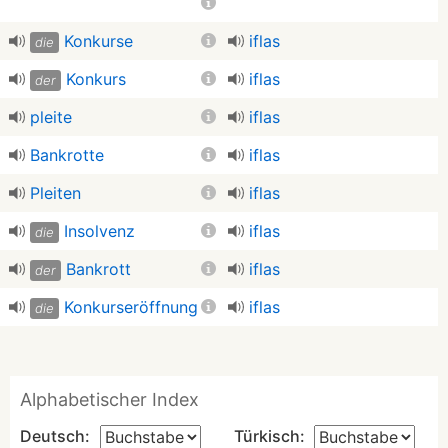
Konkurse
iflas
die
Konkurs
iflas
der
pleite
iflas
Bankrotte
iflas
Pleiten
iflas
Insolvenz
iflas
die
Bankrott
iflas
der
Konkurseröffnung
iflas
die
Alphabetischer Index
Deutsch:
Türkisch: