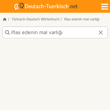
Türkisch-Deutsch Wörterbuch
iflas edenin mal varlığı
Türkisch-
Deutsch
Übersetzung
für
"iflas
edenin
mal
varlığı"