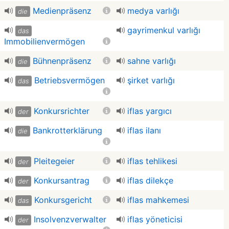
Medienpräsenz
medya varlığı
die
gayrimenkul varlığı
das
Immobilienvermögen
Bühnenpräsenz
sahne varlığı
die
Betriebsvermögen
şirket varlığı
das
Konkursrichter
iflas yargıcı
der
Bankrotterklärung
iflas ilanı
die
Pleitegeier
iflas tehlikesi
der
Konkursantrag
iflas dilekçe
der
Konkursgericht
iflas mahkemesi
das
Insolvenzverwalter
iflas yöneticisi
der