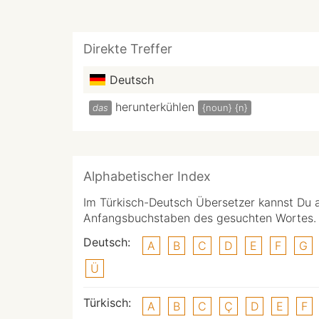
Direkte Treffer
Deutsch
herunterkühlen
das
{noun}
{n}
Alphabetischer Index
Im Türkisch-Deutsch Übersetzer kannst Du 
Anfangsbuchstaben des gesuchten Wortes.
Deutsch:
A
B
C
D
E
F
G
Ü
Türkisch:
A
B
C
Ç
D
E
F