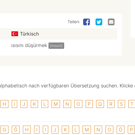
Teilen:
Türkisch
ısısını düşürmek
{noun}
alphabetisch nach verfügbaren Übersetzung suchen. Klicke
H
I
J
K
L
M
N
O
P
Q
R
S
T
G
Ğ
H
I
I
J
K
L
M
N
O
Ö
P