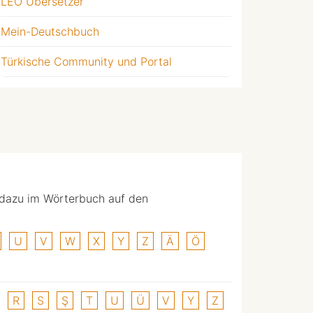
LEO Übersetzer
Mein-Deutschbuch
Türkische Community und Portal
 dazu im Wörterbuch auf den
U
V
W
X
Y
Z
Ä
Ö
R
S
Ş
T
U
Ü
V
Y
Z