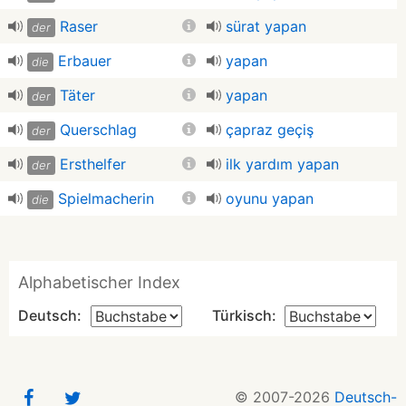
Raser
sürat yapan
der
Erbauer
yapan
die
Täter
yapan
der
Querschlag
çapraz geçiş
der
Ersthelfer
ilk yardım yapan
der
Spielmacherin
oyunu yapan
die
Alphabetischer Index
Deutsch:
Türkisch:
© 2007-2026
Deutsch-