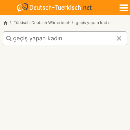
Türkisch-Deutsch Wörterbuch
geçiş yapan kadın
Türkisch-
Deutsch
Übersetzung
für
"geçiş
yapan
kadın"