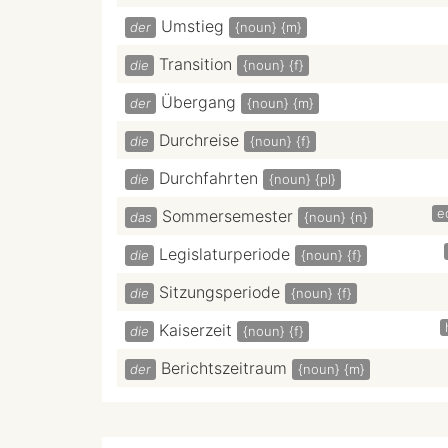
Umstieg
der
{noun}
{m}
Transition
die
{noun}
{f}
Übergang
der
{noun}
{m}
Durchreise
die
{noun}
{f}
Durchfahrten
die
{noun}
{pl}
e
Sommersemester
das
{noun}
{n}
Legislaturperiode
die
{noun}
{f}
Sitzungsperiode
die
{noun}
{f}
Kaiserzeit
die
{noun}
{f}
Berichtszeitraum
der
{noun}
{m}