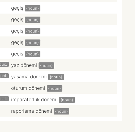
geçiş
{noun}
geçiş
{noun}
geçiş
{noun}
geçiş
{noun}
geçiş
{noun}
duc.
yaz dönemi
{noun}
pol.
yasama dönemi
{noun}
oturum dönemi
{noun}
hist.
imparatorluk dönemi
{noun}
raporlama dönemi
{noun}