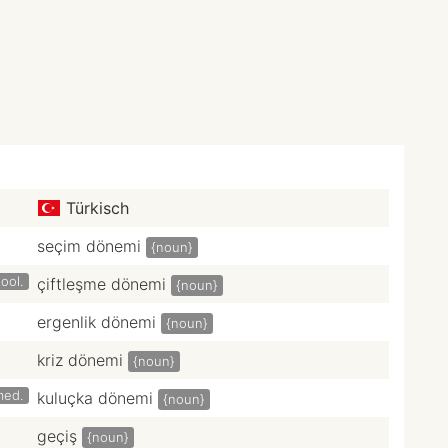
Türkisch
seçim dönemi
{noun}
ool.
çiftleşme dönemi
{noun}
ergenlik dönemi
{noun}
kriz dönemi
{noun}
med.
kuluçka dönemi
{noun}
geçiş
{noun}