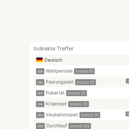
Indirekte Treffer
Deutsch
Wahlperiode
die
{noun}
{f}
z
Paarungszeit
die
{noun}
{f}
Pubertät
die
{noun}
{f}
Krisenzeit
die
{noun}
{f}
Inkubationszeit
die
{noun}
{f}
Durchlauf
der
{noun}
{m}