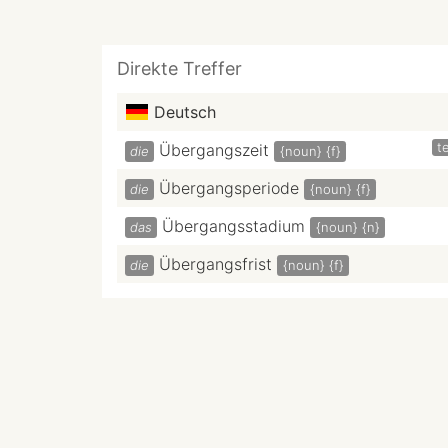
Direkte Treffer
Deutsch
te
Übergangszeit
die
{noun}
{f}
Übergangsperiode
die
{noun}
{f}
Übergangsstadium
das
{noun}
{n}
Übergangsfrist
die
{noun}
{f}