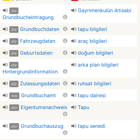
Gayrimenkulün iktisabi
die
Grundbucheintragung
Grundbuchdaten
tapu bilgileri
die
Fahrzeugdaten
araç bilgileri
die
Geburtsdaten
doğum bilgileri
die
arka plan bilgileri
die
Hintergrundinformation
Zulassungsdaten
ruhsat bilgileri
die
Grundbuchamt
tapu dairesi
das
Eigentumsnachweis
Tapu
der
Grundbuchauszug
tapu senedi
der