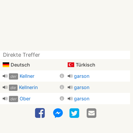
Direkte Treffer
Deutsch
Türkisch
Kellner
garson
der
Kellnerin
garson
die
Ober
garson
der