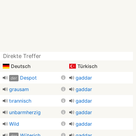
Direkte Treffer
Deutsch
Türkisch
Despot
gaddar
der
grausam
gaddar
tırannisch
gaddar
unbarmherzig
gaddar
Wild
gaddar
Wüterich
gaddar
der