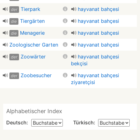
Tierpark
hayvanat bahçesi
der
Tiergärten
hayvanat bahçesi
die
Menagerie
hayvanat bahçesi
die
Zoologischer Garten
hayvanat bahçesi
Zoowärter
hayvanat bahçesi
der
bekçisi
Zoobesucher
hayvanat bahçesi
der
ziyaretçisi
Alphabetischer Index
Deutsch:
Türkisch: