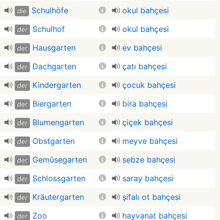
Schulhöfe
okul bahçesi
die
Schulhof
okul bahçesi
der
Hausgarten
ev bahçesi
der
Dachgarten
çatı bahçesi
der
Kindergarten
çocuk bahçesi
der
Biergarten
bira bahçesi
der
Blumengarten
çiçek bahçesi
der
Obstgarten
meyve bahçesi
der
Gemüsegarten
sebze bahçesi
der
Schlossgarten
saray bahçesi
der
Kräutergarten
şifalı ot bahçesi
der
Zoo
hayvanat bahçesi
der