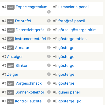
Expertengremium
uzmanların paneli
das
Fototafel
fotoğraf paneli
die
Datensichtgerät
görsel gösterge birimi
das
Instrumententafel
gösterge tablosu
die
Armatur
gösterge
die
Anzeiger
gösterge
Blinker
gösterge
der
Zeiger
gösterge
Vorgeschmack
gösterge
der
Sonnenkollektor
güneş paneli
der
Kontrollleuchte
gösterge ışığı
die