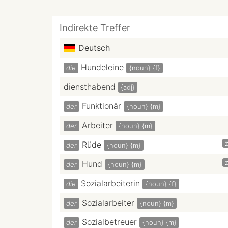
Indirekte Treffer
Deutsch
Hundeleine
die
{noun}
{f}
diensthabend
{adj}
Funktionär
der
{noun}
{m}
Arbeiter
der
{noun}
{m}
z
Rüde
der
{noun}
{m}
z
Hund
der
{noun}
{m}
Sozialarbeiterin
die
{noun}
{f}
Sozialarbeiter
der
{noun}
{m}
Sozialbetreuer
der
{noun}
{m}