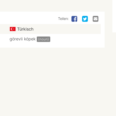
Teilen:
Türkisch
görevli köpek
{noun}