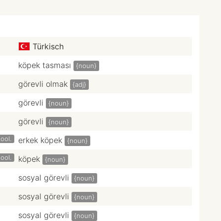
Türkisch
köpek tasması
{noun}
görevli olmak
{adj}
görevli
{noun}
görevli
{noun}
ool.
erkek köpek
{noun}
ool.
köpek
{noun}
sosyal görevli
{noun}
sosyal görevli
{noun}
sosyal görevli
{noun}