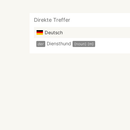
Direkte Treffer
Deutsch
Diensthund
der
{noun}
{m}