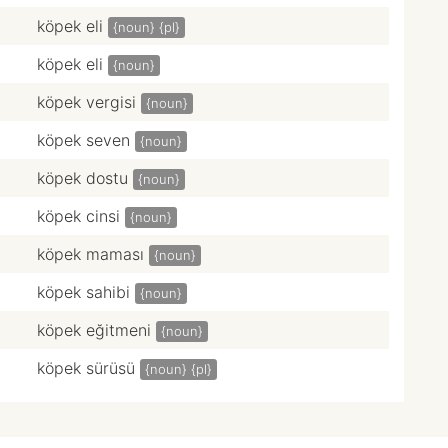
köpek eli
{noun}
{pl}
köpek eli
{noun}
köpek vergisi
{noun}
köpek seven
{noun}
köpek dostu
{noun}
köpek cinsi
{noun}
köpek maması
{noun}
köpek sahibi
{noun}
köpek eğitmeni
{noun}
köpek sürüsü
{noun}
{pl}