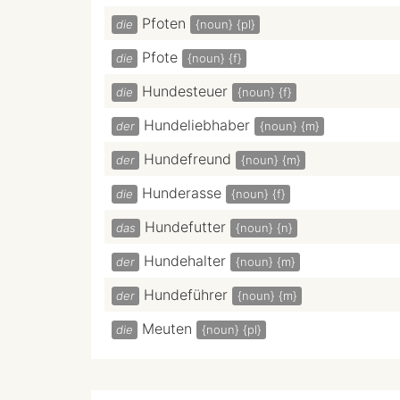
Pfoten
die
{noun}
{pl}
Pfote
die
{noun}
{f}
Hundesteuer
die
{noun}
{f}
Hundeliebhaber
der
{noun}
{m}
Hundefreund
der
{noun}
{m}
Hunderasse
die
{noun}
{f}
Hundefutter
das
{noun}
{n}
Hundehalter
der
{noun}
{m}
Hundeführer
der
{noun}
{m}
Meuten
die
{noun}
{pl}