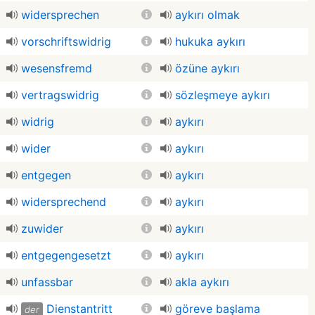
widersprechen
aykırı olmak
vorschriftswidrig
hukuka aykırı
wesensfremd
özüne aykırı
vertragswidrig
sözleşmeye aykırı
widrig
aykırı
wider
aykırı
entgegen
aykırı
widersprechend
aykırı
zuwider
aykırı
entgegengesetzt
aykırı
unfassbar
akla aykırı
Dienstantritt
göreve başlama
der