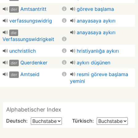
Amtsantritt
göreve başlama
der
verfassungswidrig
anayasaya aykırı
anayasaya aykırı
die
Verfassungswidrigkeit
unchristlich
hristiyanlığa aykırı
Querdenker
aykırı düşünen
der
Amtseid
resmi göreve başlama
der
yemini
Alphabetischer Index
Deutsch:
Türkisch: