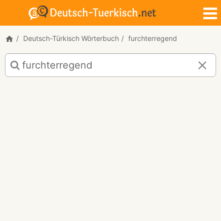
Deutsch-Türkisch Wörterbuch
furchterregend
Deutsch-
Türkisch
Übersetzung
für
"furchterregend"