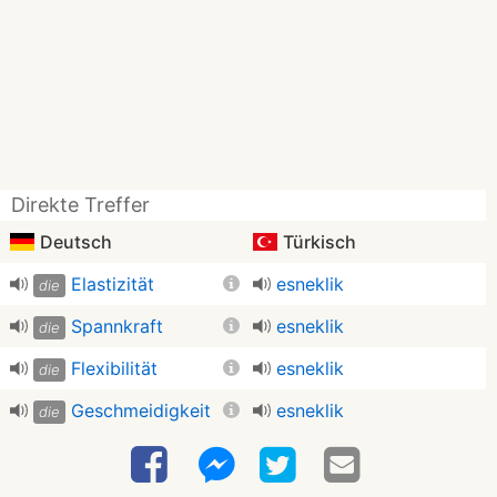
Direkte Treffer
Deutsch
Türkisch
Elastizität
esneklik
die
Spannkraft
esneklik
die
Flexibilität
esneklik
die
Geschmeidigkeit
esneklik
die