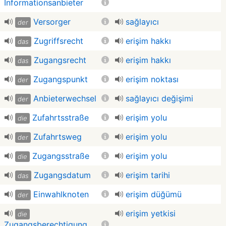
Informationsanbieter
Versorger
sağlayıcı
der
Zugriffsrecht
erişim hakkı
das
Zugangsrecht
erişim hakkı
das
Zugangspunkt
erişim noktası
der
Anbieterwechsel
sağlayıcı değişimi
der
Zufahrtsstraße
erişim yolu
die
Zufahrtsweg
erişim yolu
der
Zugangsstraße
erişim yolu
die
Zugangsdatum
erişim tarihi
das
Einwahlknoten
erişim düğümü
der
erişim yetkisi
die
Zugangsberechtigung