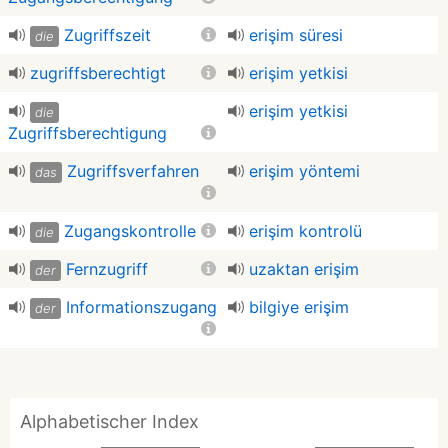
Zugriffszeit
erişim süresi
die
zugriffsberechtigt
erişim yetkisi
erişim yetkisi
die
Zugriffsberechtigung
Zugriffsverfahren
erişim yöntemi
das
Zugangskontrolle
erişim kontrolü
die
Fernzugriff
uzaktan erişim
der
Informationszugang
bilgiye erişim
der
Alphabetischer Index