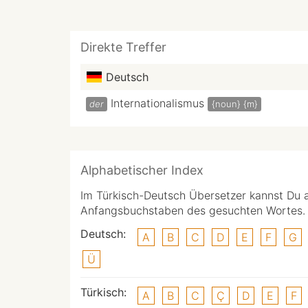
Direkte Treffer
Deutsch
Internationalismus
der
{noun}
{m}
Alphabetischer Index
Im Türkisch-Deutsch Übersetzer kannst Du 
Anfangsbuchstaben des gesuchten Wortes.
Deutsch:
A
B
C
D
E
F
G
Ü
Türkisch:
A
B
C
Ç
D
E
F