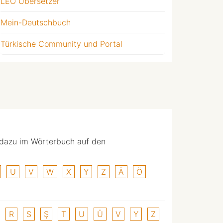
LEO Übersetzer
Mein-Deutschbuch
Türkische Community und Portal
 dazu im Wörterbuch auf den
U
V
W
X
Y
Z
Ä
Ö
R
S
Ş
T
U
Ü
V
Y
Z