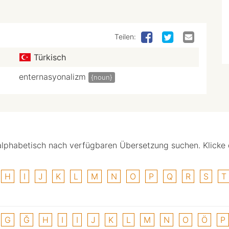
Teilen:
Türkisch
enternasyonalizm
{noun}
alphabetisch nach verfügbaren Übersetzung suchen. Klicke
H
I
J
K
L
M
N
O
P
Q
R
S
T
G
Ğ
H
I
I
J
K
L
M
N
O
Ö
P