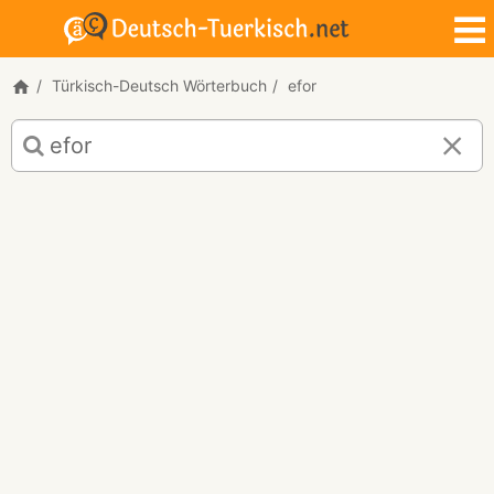
Türkisch-Deutsch Wörterbuch
efor
Türkisch-
Deutsch
Übersetzung
für
"efor"