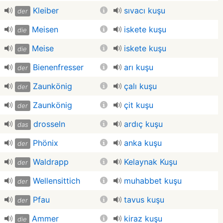
Kleiber
sıvacı kuşu
der
Meisen
iskete kuşu
die
Meise
iskete kuşu
die
Bienenfresser
arı kuşu
der
Zaunkönig
çalı kuşu
der
Zaunkönig
çit kuşu
der
drosseln
ardıç kuşu
das
Phönix
anka kuşu
der
Waldrapp
Kelaynak Kuşu
der
Wellensittich
muhabbet kuşu
der
Pfau
tavus kuşu
der
Ammer
kiraz kuşu
die