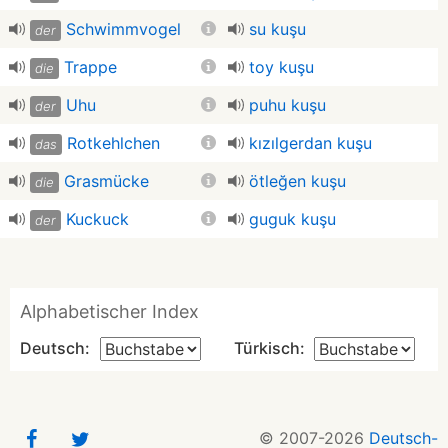
Schwimmvogel
su kuşu
der
Trappe
toy kuşu
die
Uhu
puhu kuşu
der
Rotkehlchen
kızılgerdan kuşu
das
Grasmücke
ötleğen kuşu
die
Kuckuck
guguk kuşu
der
Alphabetischer Index
Deutsch:
Türkisch:
© 2007-2026
Deutsch-