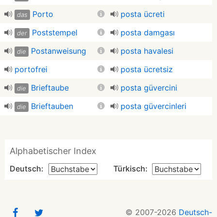
Porto
posta ücreti
das
Poststempel
posta damgası
der
Postanweisung
posta havalesi
die
portofrei
posta ücretsiz
Brieftaube
posta güvercini
die
Brieftauben
posta güvercinleri
die
Alphabetischer Index
Deutsch:
Türkisch:
© 2007-2026
Deutsch-