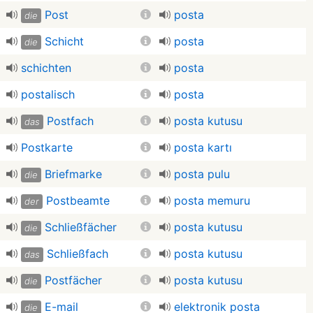
Post
posta
die
Schicht
posta
die
schichten
posta
postalisch
posta
Postfach
posta kutusu
das
Postkarte
posta kartı
Briefmarke
posta pulu
die
Postbeamte
posta memuru
der
Schließfächer
posta kutusu
die
Schließfach
posta kutusu
das
Postfächer
posta kutusu
die
E-mail
elektronik posta
die