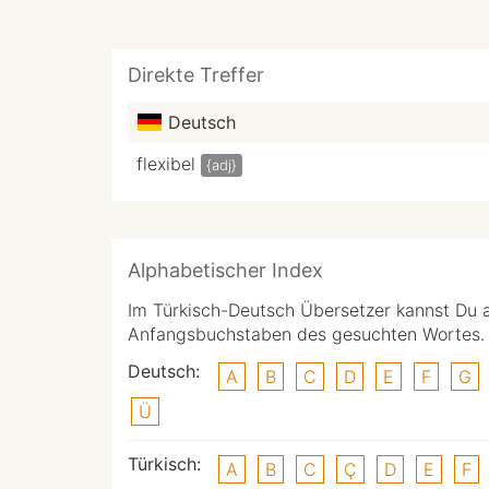
Direkte Treffer
Deutsch
flexibel
{adj}
Alphabetischer Index
Im Türkisch-Deutsch Übersetzer kannst Du 
Anfangsbuchstaben des gesuchten Wortes.
Deutsch:
A
B
C
D
E
F
G
Ü
Türkisch:
A
B
C
Ç
D
E
F