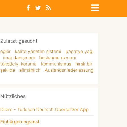
Zuletzt gesucht
eğilir
kalite yönetim sistemi
papatya yağı
imaj danışmanı
beslenme uzmanı
tüketiciyi koruma
Kommunismus
hırslı bir
şekilde
allmählich
Auslandsniederlassung
Nützliches
Dilero - Türkisch Deutsch Übersetzer App
Einbürgerungstest