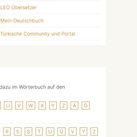
LEO Übersetzer
Mein-Deutschbuch
Türkische Community und Portal
 dazu im Wörterbuch auf den
U
V
W
X
Y
Z
Ä
Ö
R
S
Ş
T
U
Ü
V
Y
Z