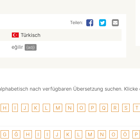
Teilen:
Türkisch
eğilir
{adj}
alphabetisch nach verfügbaren Übersetzung suchen. Klicke
H
I
J
K
L
M
N
O
P
Q
R
S
T
G
Ğ
H
I
I
J
K
L
M
N
O
Ö
P