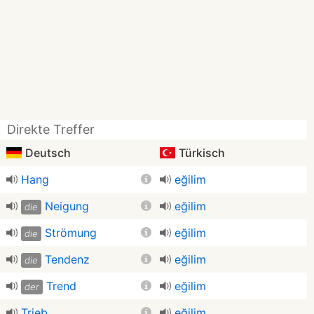
Direkte Treffer
Deutsch
Türkisch
Hang
eğilim
Neigung
eğilim
die
Strömung
eğilim
die
Tendenz
eğilim
die
Trend
eğilim
der
Trieb
eğilim